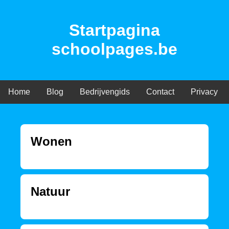
Startpagina
schoolpages.be
Home
Blog
Bedrijvengids
Contact
Privacy
Wonen
Natuur